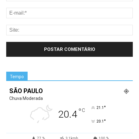
Tempo
SÃO PAULO
Chuva Moderada
°
21.1
°
C
20.4
°
20.1
77 %
3.1kmh
100 %