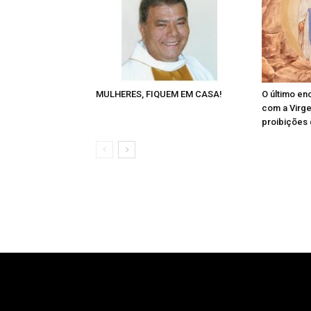
MULHERES, FIQUEM EM CASA!
O último en
com a Virg
proibições 