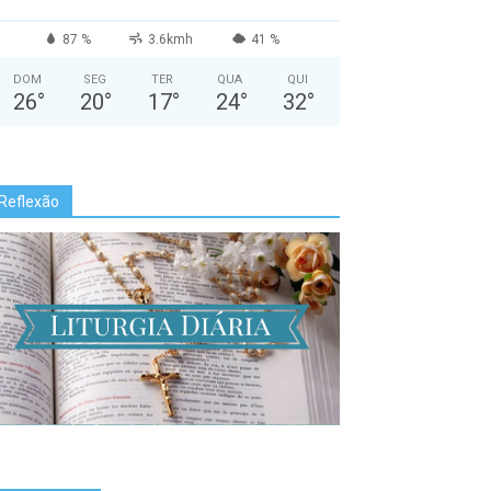
87 %
3.6kmh
41 %
DOM
SEG
TER
QUA
QUI
26
°
20
°
17
°
24
°
32
°
Reflexão