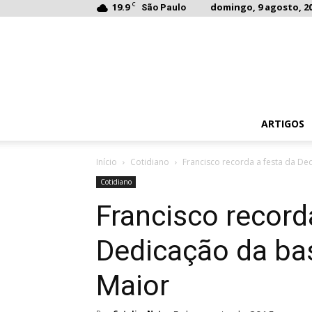
C
19.9
domingo, 9 agosto, 20
São Paulo
ARTIGOS
Início
Cotidiano
Francisco recorda a festa da De
Cotidiano
Francisco record
Dedicação da bas
Maior