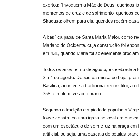
exortou: “Invoquem a Mãe de Deus, queridos jo
momentos de cruz e de sofrimento, queridos do
Siracusa; olhem para ela, queridos recém-cas
A basílica papal de Santa Maria Maior, como re
Mariano do Ocidente, cuja construção foi encom
em 431, quando Maria foi solenemente procla
Todos os anos, em 5 de agosto, é celebrada a 
2 a 4 de agosto. Depois da missa de hoje, presid
Basílica, acontece a tradicional reconstituição 
358, em pleno verão romano.
Segundo a tradição e a piedade popular, a Vir
fosse construída uma igreja no local em que c
com um espetáculo de som e luz na praça em fr
artificial, ou seja, uma cascata de pétalas br