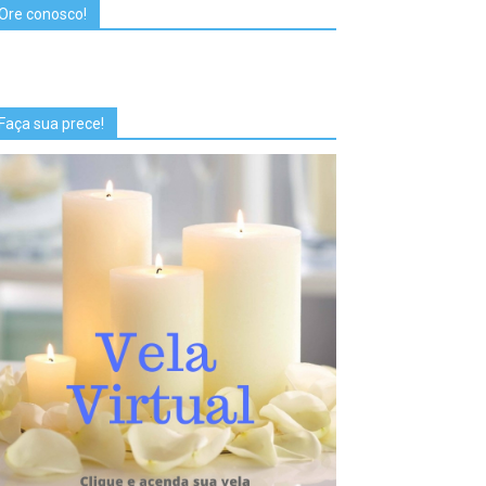
Ore conosco!
Faça sua prece!