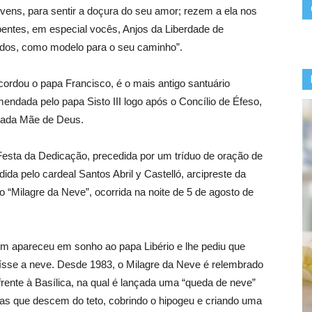
vens, para sentir a doçura do seu amor; rezem a ela nos
entes, em especial vocês, Anjos da Liberdade de
ados, como modelo para o seu caminho”.
cordou o papa Francisco, é o mais antigo santuário
endada pelo papa Sisto III logo após o Concílio de Éfeso,
mada Mãe de Deus.
Festa da Dedicação, precedida por um tríduo de oração de
ida pelo cardeal Santos Abril y Castelló, arcipreste da
do “Milagre da Neve”, ocorrida na noite de 5 de agosto de
gem apareceu em sonho ao papa Libério e lhe pediu que
aísse a neve. Desde 1983, o Milagre da Neve é relembrado
ente à Basílica, na qual é lançada uma “queda de neve”
ancas que descem do teto, cobrindo o hipogeu e criando uma