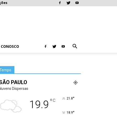
ções
E CONOSCO
Tempo
SÃO PAULO
Nuvens Dispersas
°
21.8
°
C
19.9
°
18.9