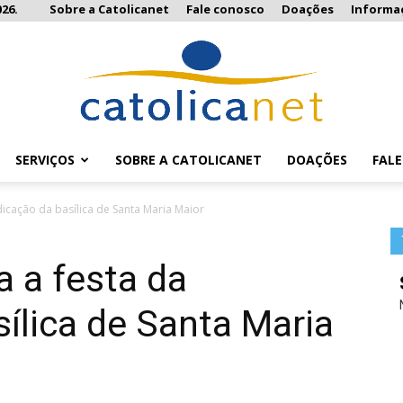
26.
Sobre a Catolicanet
Fale conosco
Doações
Informa
SERVIÇOS
SOBRE A CATOLICANET
DOAÇÕES
FAL
Catolicanet
dicação da basílica de Santa Maria Maior
a a festa da
ílica de Santa Maria