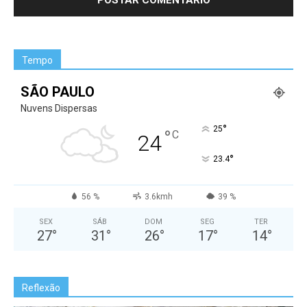
Tempo
SÃO PAULO
Nuvens Dispersas
°
25
°
C
24
°
23.4
56 %
3.6kmh
39 %
SEX
SÁB
DOM
SEG
TER
27
°
31
°
26
°
17
°
14
°
Reflexão