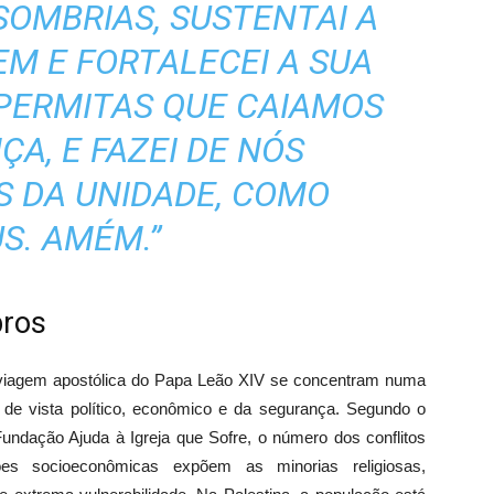
SOMBRIAS, SUSTENTAI A
EM E FORTALECEI A SUA
PERMITAS QUE CAIAMOS
ÇA, E FAZEI DE NÓS
 DA UNIDADE, COMO
S. AMÉM.”
bros
 viagem apostólica do Papa Leão XIV se concentram numa
de vista político, econômico e da segurança. Segundo o
 Fundação Ajuda à Igreja que Sofre, o número dos conflitos
ões socioeconômicas expõem as minorias religiosas,