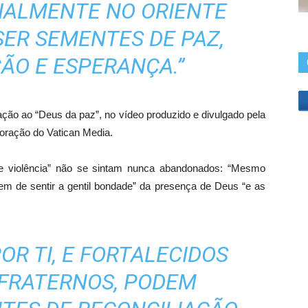
baixo
CIALMENTE NO ORIENTE
para
SER SEMENTES DE PAZ,
aumentar
ou
ÃO E ESPERANÇA.”
diminuir
o
volume.
ção ao “Deus da paz”, no vídeo produzido e divulgado pela
oração do Vatican Media.
e violência” não se sintam nunca abandonados: “Mesmo
xem de sentir a gentil bondade” da presença de Deus “e as
OR TI, E FORTALECIDOS
 FRATERNOS, PODEM