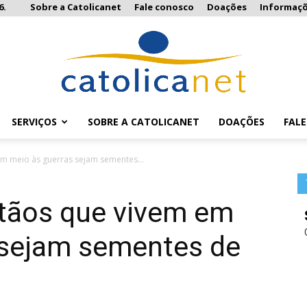
6.
Sobre a Catolicanet
Fale conosco
Doações
Informaç
SERVIÇOS
SOBRE A CATOLICANET
DOAÇÕES
FAL
Catolicanet
em meio às guerras sejam sementes...
stãos que vivem em
 sejam sementes de