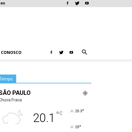
ões
E CONOSCO
Tempo
SÃO PAULO
Chuva Fraca
°
20.3
°
C
20.1
°
20