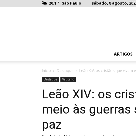
C
20.1
sábado, 8 agosto, 202
São Paulo
ARTIGOS
Início
Destaque
Leão XIV: os cristãos que vivem 
Destaque
Vaticano
Leão XIV: os cri
meio às guerras
paz