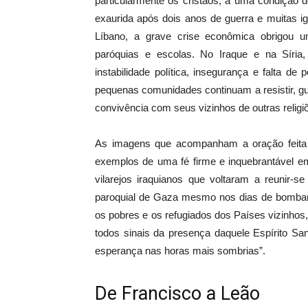
particularmente os cristãos, a uma condição d
exaurida após dois anos de guerra e muitas i
Líbano, a grave crise econômica obrigou 
paróquias e escolas. No Iraque e na Síria
instabilidade política, insegurança e falta d
pequenas comunidades continuam a resistir, gu
convivência com seus vizinhos de outras religi
As imagens que acompanham a oração feita
exemplos de uma fé firme e inquebrantável 
vilarejos iraquianos que voltaram a reunir-s
paroquial de Gaza mesmo nos dias de bombarde
os pobres e os refugiados dos Países vizinhos, 
todos sinais da presença daquele Espírito Sa
esperança nas horas mais sombrias”.
De Francisco a Leão