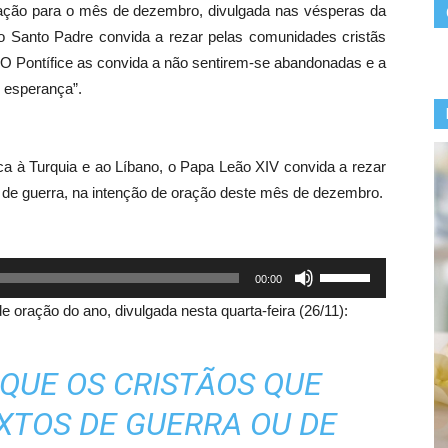
ção para o mês de dezembro, divulgada nas vésperas da
o Santo Padre convida a rezar pelas comunidades cristãs
. O Pontífice as convida a não sentirem-se abandonadas e a
 esperança”.
ca à Turquia e ao Líbano, o Papa Leão XIV convida a rezar
 de guerra, na intenção de oração deste mês de dezembro.
Use
00:00
as
e oração do ano, divulgada nesta quarta-feira (26/11):
setas
para
QUE OS CRISTÃOS QUE
cima
ou
XTOS DE GUERRA OU DE
para