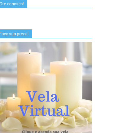
Ore conosco!
Faça sua prece!