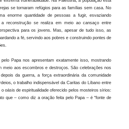
e extrema vulnerabilidade. Na Palestina, a população está
grejas se tornaram refúgios para as famílias sem casa. No
uma enorme quantidade de pessoas a fugir, esvaziando
, a reconstrução se realiza em meio ao cansaço entre
e perspectiva para os jovens. Mas, apesar de tudo isso, as
ardando a fé, servindo aos pobres e construindo pontes de
ões.
 pelo Papa nos apresentam exatamente isso, mostrando
em meio aos escombros e destroços. São celebrações nos
e depois da guerra, a força extraordinária da comunidade
ios, o trabalho indispensável da Caritas do Líbano entre
o oásis de espiritualidade oferecido pelos mosteiros sírios:
nto que – como diz a oração feita pelo Papa – é “fonte de