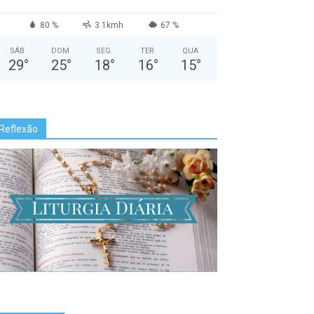
80 %
3.1kmh
67 %
SÁB
DOM
SEG
TER
QUA
29
°
25
°
18
°
16
°
15
°
Reflexão