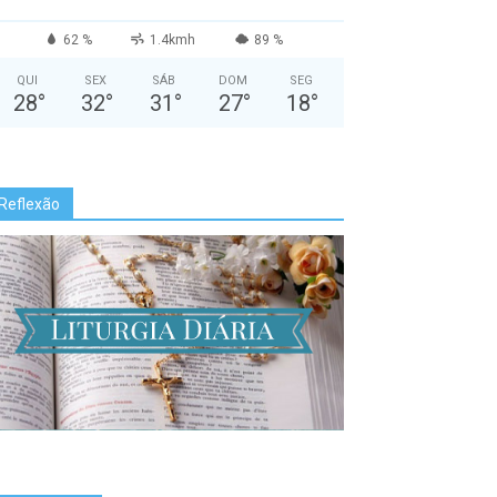
62 %
1.4kmh
89 %
QUI
SEX
SÁB
DOM
SEG
28
°
32
°
31
°
27
°
18
°
Reflexão