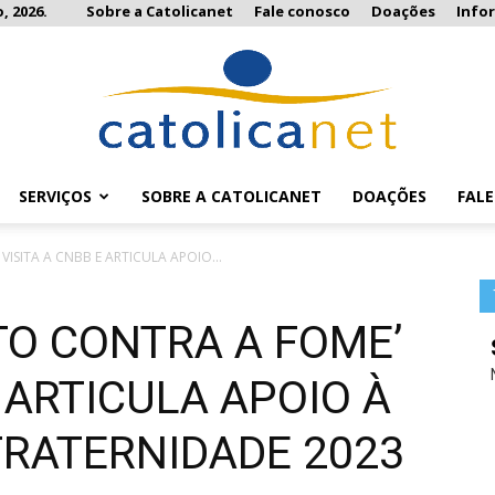
, 2026.
Sobre a Catolicanet
Fale conosco
Doações
Info
SERVIÇOS
SOBRE A CATOLICANET
DOAÇÕES
FAL
Catolicanet
ISITA A CNBB E ARTICULA APOIO...
TO CONTRA A FOME’
E ARTICULA APOIO À
RATERNIDADE 2023