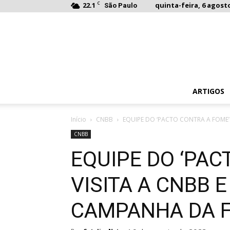
C
22.1
quinta-feira, 6 agosto
São Paulo
ARTIGOS
Início
CNBB
EQUIPE DO ‘PACTO CONTRA A FOME’ V
CNBB
EQUIPE DO ‘PAC
VISITA A CNBB 
CAMPANHA DA F