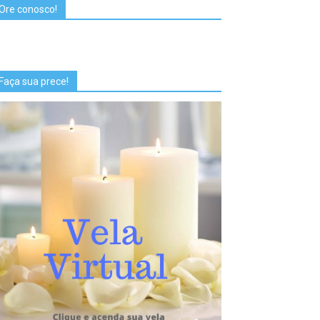
Ore conosco!
Faça sua prece!