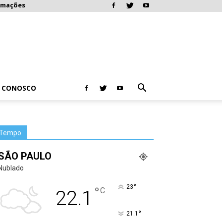
rmações
E CONOSCO
Tempo
SÃO PAULO
Nublado
°
23
°
C
22.1
°
21.1