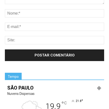
Tempo
SÃO PAULO
Nuvens Dispersas
°
21.8
°
C
19.9