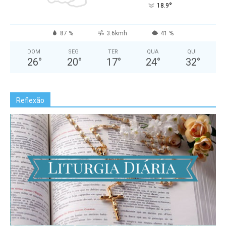
°
18.9
87 %
3.6kmh
41 %
DOM
SEG
TER
QUA
QUI
26
°
20
°
17
°
24
°
32
°
Reflexão