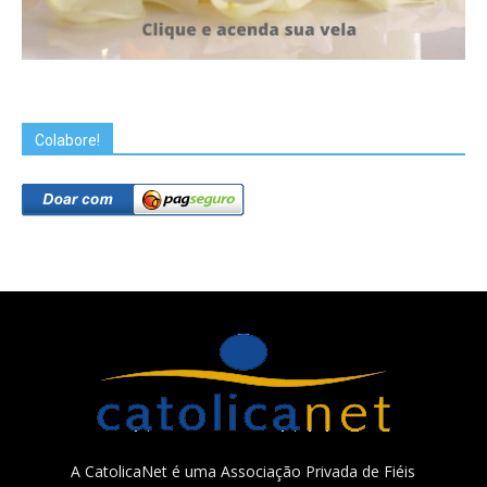
Colabore!
A CatolicaNet é uma Associação Privada de Fiéis