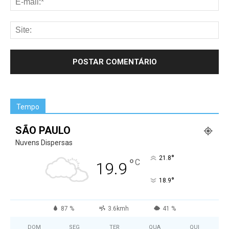
Tempo
SÃO PAULO
Nuvens Dispersas
°
21.8
°
C
19.9
°
18.9
87 %
3.6kmh
41 %
DOM
SEG
TER
QUA
QUI