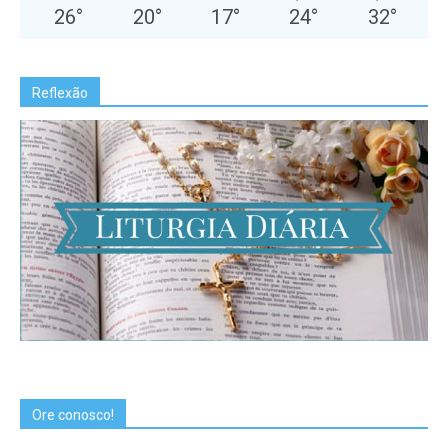
26
°
20
°
17
°
24
°
32
°
Reflexão
Ore conosco!