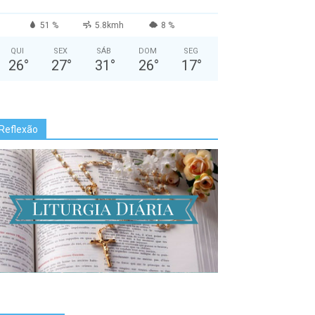
51 %
5.8kmh
8 %
QUI
SEX
SÁB
DOM
SEG
26
°
27
°
31
°
26
°
17
°
Reflexão