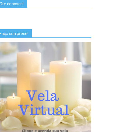
Ore conosco!
Faça sua prece!