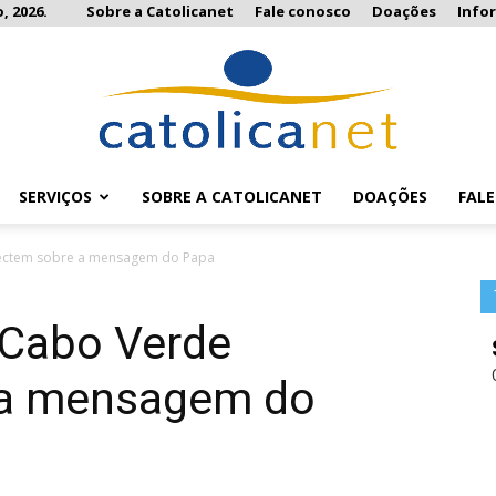
, 2026.
Sobre a Catolicanet
Fale conosco
Doações
Info
SERVIÇOS
SOBRE A CATOLICANET
DOAÇÕES
FAL
Catolicanet
lectem sobre a mensagem do Papa
 Cabo Verde
 a mensagem do