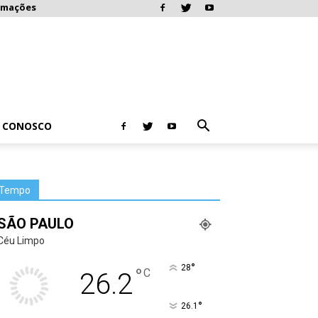
rmações
E CONOSCO
Tempo
SÃO PAULO
Céu Limpo
°
28
°
C
26.2
°
26.1