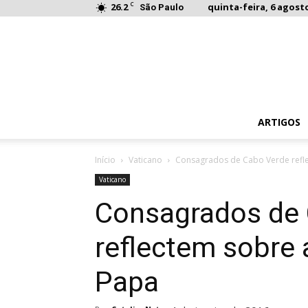
C
26.2
quinta-feira, 6 agosto
São Paulo
ARTIGOS
Início
Vaticano
Consagrados de Cabo Verde ref
Vaticano
Consagrados de
reflectem sobre
Papa