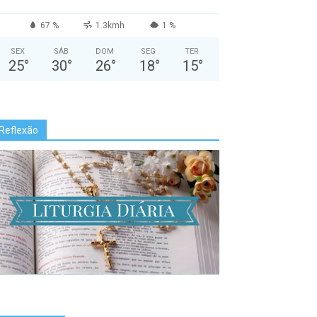
67 %
1.3kmh
1 %
SEX
SÁB
DOM
SEG
TER
25
°
30
°
26
°
18
°
15
°
Reflexão