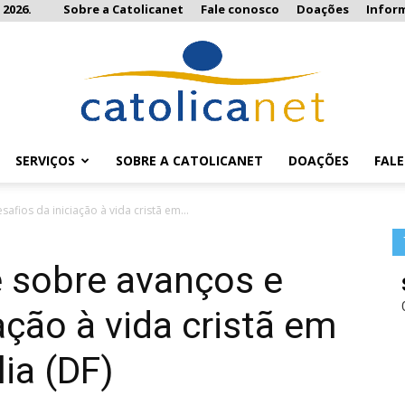
 2026.
Sobre a Catolicanet
Fale conosco
Doações
Infor
SERVIÇOS
SOBRE A CATOLICANET
DOAÇÕES
FAL
Catolicanet
fios da iniciação à vida cristã em...
e sobre avanços e
ação à vida cristã em
ia (DF)