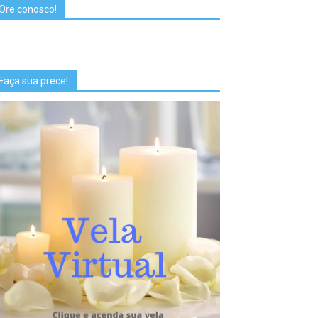
Ore conosco!
Faça sua prece!