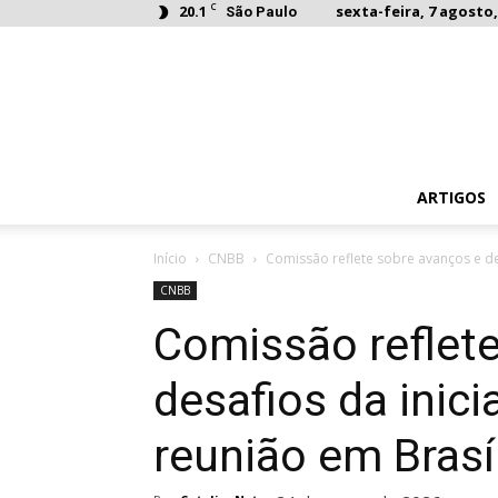
C
20.1
sexta-feira, 7 agosto,
São Paulo
ARTIGOS
Início
CNBB
Comissão reflete sobre avanços e desa
CNBB
Comissão reflet
desafios da inici
reunião em Brasíl