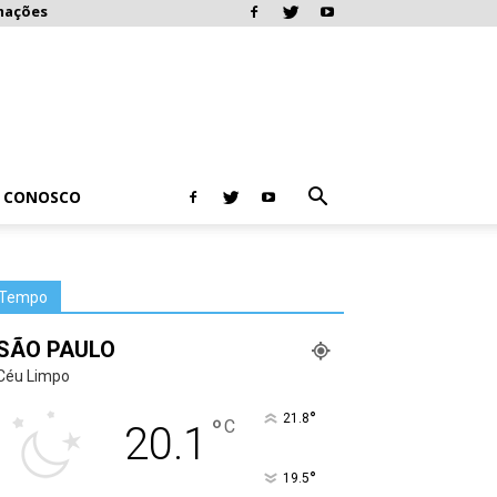
mações
E CONOSCO
Tempo
SÃO PAULO
Céu Limpo
°
21.8
°
C
20.1
°
19.5