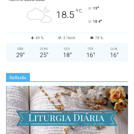
°
19
°
C
18.5
°
18.4
89 %
3.1kmh
78 %
SÁB
DOM
SEG
TER
QUA
29
°
25
°
18
°
16
°
16
°
Reflexão