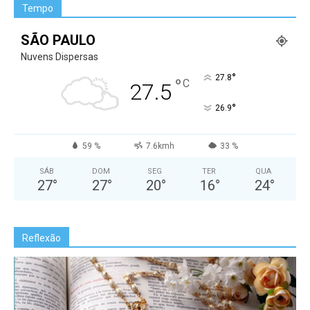
Tempo
SÃO PAULO
Nuvens Dispersas
°
27.8
°
C
27.5
°
26.9
59 %
7.6kmh
33 %
SÁB
DOM
SEG
TER
QUA
27
°
27
°
20
°
16
°
24
°
Reflexão