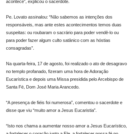
acontece”, explicou o sacerdote.
Pe. Lovato assinalou: “Não sabemos as intenções dos
responsáveis, mas ante estes acontecimentos temos duas
suspeitas: ou roubaram o sacrário para poder vendê-lo ou
para poder fazer algum culto satânico com as hóstias
consagradas”.
Na quarta-feira, 17 de agosto, foi realizado o ato de desagravo
no templo profanado, fizeram uma hora de Adoração
Eucarística e depois uma Missa presidida pelo Arcebispo de
Santa Fé, Dom José Maria Arancedo.
“A presença de fiéis foi numerosa”, comentou o sacerdote e
disse que viu “muito amor a Jesus Eucaristia”.
“Isto nos chama a aumentar nosso amor a Jesus Eucarístico,
a fortalecer o coração junto a Ele, a fortalecer nossa fé no