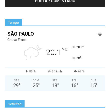
Tempo
SÃO PAULO
Chuva Fraca
°
20.3
°
C
20.1
°
20
80 %
3.1kmh
67 %
SÁB
DOM
SEG
TER
QUA
29
°
25
°
18
°
16
°
15
°
Reflexão