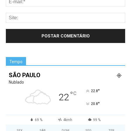
Tempo
SÃO PAULO
Nublado
°
22.8
°
C
22
°
20.8
69 %
4kmh
99 %
SEX
SÁB
DOM
SEG
TER