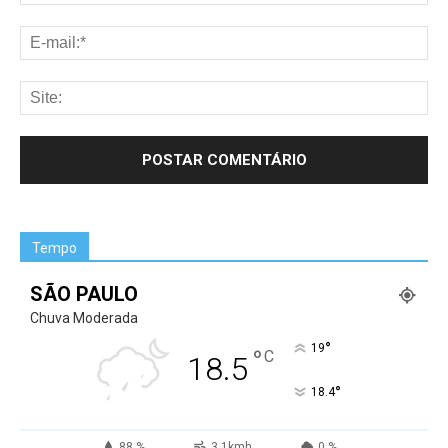
Tempo
SÃO PAULO
Chuva Moderada
°
19
°
C
18.5
°
18.4
88 %
3.1kmh
0 %