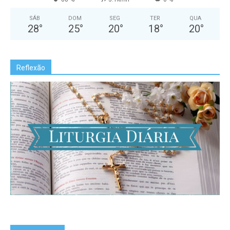
SÁB
DOM
SEG
TER
QUA
28
°
25
°
20
°
18
°
20
°
Reflexão