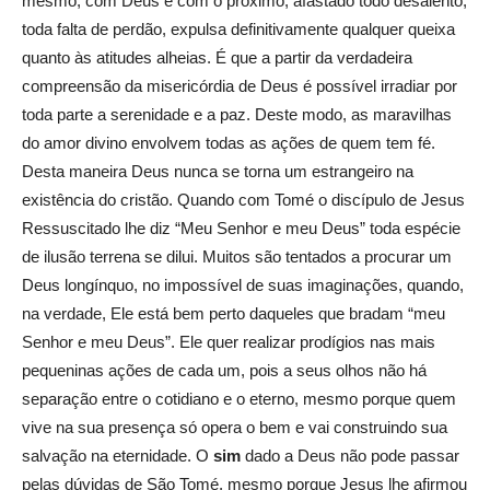
mesmo, com Deus e com o próximo, afastado todo desalento,
toda falta de perdão, expulsa definitivamente qualquer queixa
quanto às atitudes alheias. É que a partir da verdadeira
compreensão da misericórdia de Deus é possível irradiar por
toda parte a serenidade e a paz. Deste modo, as maravilhas
do amor divino envolvem todas as ações de quem tem fé.
Desta maneira Deus nunca se torna um estrangeiro na
existência do cristão. Quando com Tomé o discípulo de Jesus
Ressuscitado lhe diz “Meu Senhor e meu Deus” toda espécie
de ilusão terrena se dilui. Muitos são tentados a procurar um
Deus longínquo, no impossível de suas imaginações, quando,
na verdade, Ele está bem perto daqueles que bradam “meu
Senhor e meu Deus”. Ele quer realizar prodígios nas mais
pequeninas ações de cada um, pois a seus olhos não há
separação entre o cotidiano e o eterno, mesmo porque quem
vive na sua presença só opera o bem e vai construindo sua
salvação na eternidade. O
sim
dado a Deus não pode passar
pelas dúvidas de São Tomé, mesmo porque Jesus lhe afirmou