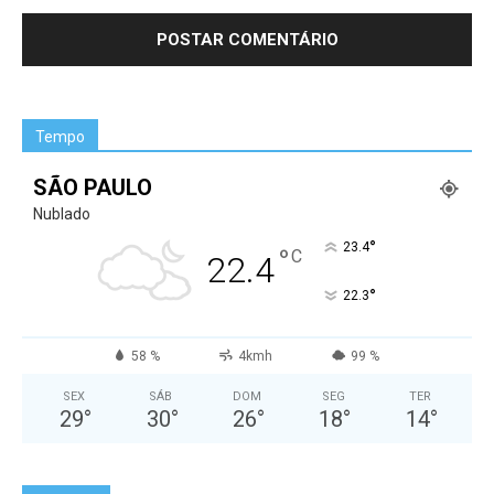
Tempo
SÃO PAULO
Nublado
°
23.4
°
C
22.4
°
22.3
58 %
4kmh
99 %
SEX
SÁB
DOM
SEG
TER
29
°
30
°
26
°
18
°
14
°