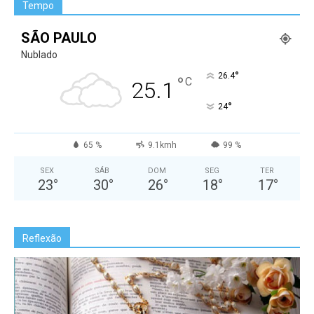
Tempo
SÃO PAULO
Nublado
°
26.4
°
C
25.1
°
24
65 %
9.1kmh
99 %
SEX
SÁB
DOM
SEG
TER
23
°
30
°
26
°
18
°
17
°
Reflexão