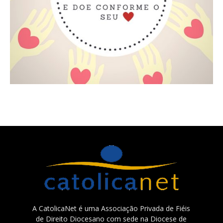
A CatolicaNet é uma Associação Privada de Fiéis
de Direito Diocesano com sede na Diocese de