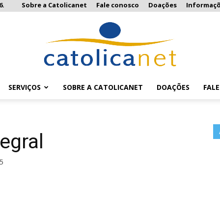
6.
Sobre a Catolicanet
Fale conosco
Doações
Informaç
SERVIÇOS
SOBRE A CATOLICANET
DOAÇÕES
FAL
Catolicanet
egral
5