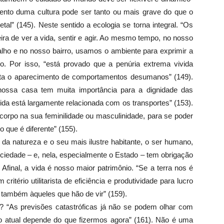
ento duma cultura pode ser tanto ou mais grave do que o
l” (145). Neste sentido a ecologia se torna integral. “Os
ra de ver a vida, sentir e agir. Ao mesmo tempo, no nosso
alho e no nosso bairro, usamos o ambiente para exprimir a
o. Por isso, “está provado que a penúria extrema vivida
lita o aparecimento de comportamentos desumanos” (149).
nossa casa tem muita importância para a dignidade das
ida está largamente relacionada com os transportes” (153).
corpo na sua feminilidade ou masculinidade, para se poder
que é diferente” (155).
l da natureza e o seu mais ilustre habitante, o ser humano,
iedade – e, nela, especialmente o Estado – tem obrigação
final, a vida é nosso maior patrimônio. “Se a terra nos é
itério utilitarista de eficiência e produtividade para lucro
e também àqueles que hão de vir” (159).
? “As previsões catastróficas já não se podem olhar com
rio atual depende do que fizermos agora” (161). Não é uma