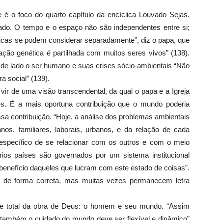
 o foco do quarto capítulo da encíclica Louvado Sejas.
igado. O tempo e o espaço não são independentes entre si;
icas se podem considerar separadamente”, diz o papa, que
ação genética é partilhada com muitos seres vivos” (138).
r de lado o ser humano e suas crises sócio-ambientais “Não
a social” (139).
vir de uma visão transcendental, da qual o papa e a Igreja
es. É a mais oportuna contribuição que o mundo poderia
sa contribuição. “Hoje, a análise dos problemas ambientais
os, familiares, laborais, urbanos, e da relação de cada
pecífico de se relacionar com os outros e com o meio
rios países são governados por um sistema institucional
 benefício daqueles que lucram com este estado de coisas”.
as de forma correta, mas muitas vezes permanecem letra
ade total da obra de Deus: o homem e seu mundo. “Assim
também o cuidado do mundo deve ser flexível e dinâmico”