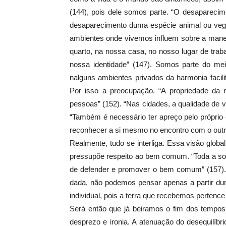
(144), pois dele somos parte. “O desaparecim
desaparecimento duma espécie animal ou vegeta
ambientes onde vivemos influem sobre a manei
quarto, na nossa casa, no nosso lugar de trab
nossa identidade” (147). Somos parte do mei
nalguns ambientes privados da harmonia faci
Por isso a preocupação. “A propriedade da 
pessoas” (152). “Nas cidades, a qualidade de v
“Também é necessário ter apreço pelo próprio 
reconhecer a si mesmo no encontro com o outro 
Realmente, tudo se interliga. Essa visão globa
pressupõe respeito ao bem comum. “Toda a soc
de defender e promover o bem comum” (157). A
dada, não podemos pensar apenas a partir dum cr
individual, pois a terra que recebemos pertenc
Será então que já beiramos o fim dos tempos
desprezo e ironia. A atenuação do desequilíb