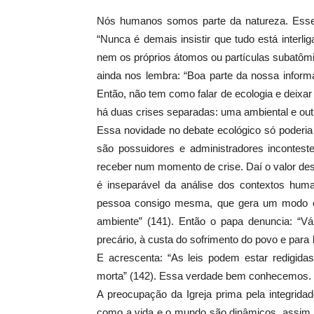
Nós humanos somos parte da natureza. Esse é
“Nunca é demais insistir que tudo está interl
nem os próprios átomos ou partículas subatôm
ainda nos lembra: “Boa parte da nossa inform
Então, não tem como falar de ecologia e deixa
há duas crises separadas: uma ambiental e outr
Essa novidade no debate ecológico só poderia 
são possuidores e administradores incontest
receber num momento de crise. Daí o valor des
é inseparável da análise dos contextos human
pessoa consigo mesma, que gera um modo es
ambiente” (141). Então o papa denuncia: “Vá
precário, à custa do sofrimento do povo e para
E acrescenta: “As leis podem estar redigid
morta” (142). Essa verdade bem conhecemos.
A preocupação da Igreja prima pela integrid
como a vida e o mundo são dinâmicos, assim 