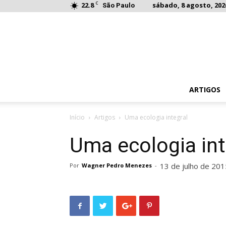
C
22.8
sábado, 8 agosto, 202
São Paulo
ARTIGOS
Início
Artigos
Uma ecologia integral
Uma ecologia int
13 de julho de 201
Por
Wagner Pedro Menezes
-