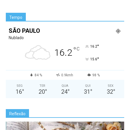
Tempo
SÃO PAULO
Nublado
°
16.2
°
C
16.2
°
15.6
84 %
0.9kmh
98 %
SEG
TER
QUA
QUI
SEX
16
°
20
°
24
°
31
°
32
°
Reflexão