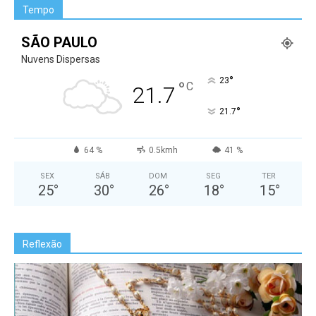
Tempo
SÃO PAULO
Nuvens Dispersas
°
23
°
C
21.7
°
21.7
64 %
0.5kmh
41 %
SEX
SÁB
DOM
SEG
TER
25
°
30
°
26
°
18
°
15
°
Reflexão