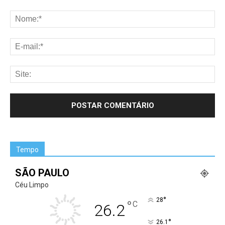
Tempo
SÃO PAULO
Céu Limpo
°
28
°
C
26.2
°
26.1