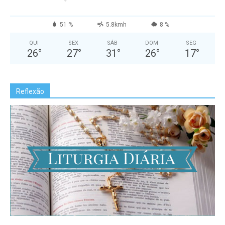
51 %
5.8kmh
8 %
QUI
SEX
SÁB
DOM
SEG
26
°
27
°
31
°
26
°
17
°
Reflexão