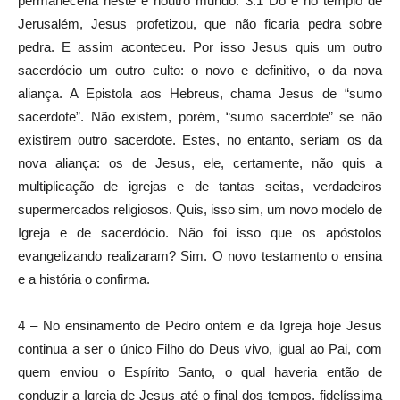
permaneceria neste e noutro mundo. 3.1 Do e no templo de
Jerusalém, Jesus profetizou, que não ficaria pedra sobre
pedra. E assim aconteceu. Por isso Jesus quis um outro
sacerdócio um outro culto: o novo e definitivo, o da nova
aliança. A Epistola aos Hebreus, chama Jesus de “sumo
sacerdote”. Não existem, porém, “sumo sacerdote” se não
existirem outro sacerdote. Estes, no entanto, seriam os da
nova aliança: os de Jesus, ele, certamente, não quis a
multiplicação de igrejas e de tantas seitas, verdadeiros
supermercados religiosos. Quis, isso sim, um novo modelo de
Igreja e de sacerdócio. Não foi isso que os apóstolos
evangelizando realizaram? Sim. O novo testamento o ensina
e a história o confirma.
4 – No ensinamento de Pedro ontem e da Igreja hoje Jesus
continua a ser o único Filho do Deus vivo, igual ao Pai, com
quem enviou o Espírito Santo, o qual haveria então de
conduzir a Igreja de Jesus até o final dos tempos, fidelíssima