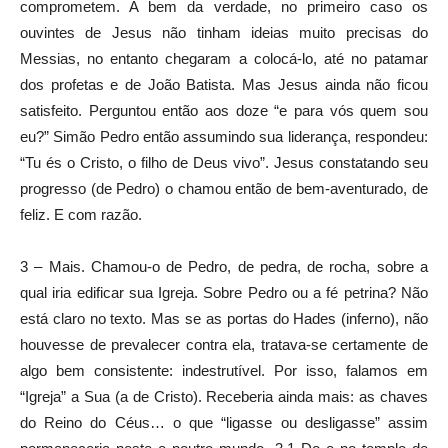
comprometem. A bem da verdade, no primeiro caso os
ouvintes de Jesus não tinham ideias muito precisas do
Messias, no entanto chegaram a colocá-lo, até no patamar
dos profetas e de João Batista. Mas Jesus ainda não ficou
satisfeito. Perguntou então aos doze “e para vós quem sou
eu?” Simão Pedro então assumindo sua liderança, respondeu:
“Tu és o Cristo, o filho de Deus vivo”. Jesus constatando seu
progresso (de Pedro) o chamou então de bem-aventurado, de
feliz. E com razão.
3 – Mais. Chamou-o de Pedro, de pedra, de rocha, sobre a
qual iria edificar sua Igreja. Sobre Pedro ou a fé petrina? Não
está claro no texto. Mas se as portas do Hades (inferno), não
houvesse de prevalecer contra ela, tratava-se certamente de
algo bem consistente: indestrutível. Por isso, falamos em
“Igreja” a Sua (a de Cristo). Receberia ainda mais: as chaves
do Reino do Céus… o que “ligasse ou desligasse” assim