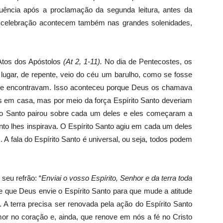
uência após a proclamação da segunda leitura, antes da
a celebração acontecem também nas grandes solenidades,
 Atos dos Apóstolos
(At 2, 1-11).
No dia de Pentecostes, os
ugar, de repente, veio do céu um barulho, como se fosse
 se encontravam. Isso aconteceu porque Deus os chamava
os em casa, mas por meio da força Espírito Santo deveriam
ito Santo pairou sobre cada um deles e eles começaram a
anto lhes inspirava. O Espírito Santo agiu em cada um deles
 A fala do Espírito Santo é universal, ou seja, todos podem
seu refrão: “
Enviai o vosso Espírito, Senhor e da terra toda
e que Deus envie o Espírito Santo para que mude a atitude
 terra precisa ser renovada pela ação do Espírito Santo
 no coração e, ainda, que renove em nós a fé no Cristo