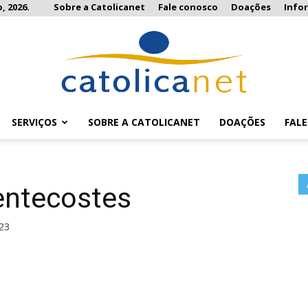
, 2026.
Sobre a Catolicanet
Fale conosco
Doações
Info
SERVIÇOS
SOBRE A CATOLICANET
DOAÇÕES
FAL
Catolicanet
entecostes
23