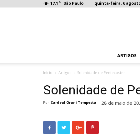
C
17.1
quinta-feira, 6 agosto
São Paulo
ARTIGOS
Início
Artigos
Solenidade de Pentecostes
Solenidade de P
28 de maio de 20
Por
Cardeal Orani Tempesta
-