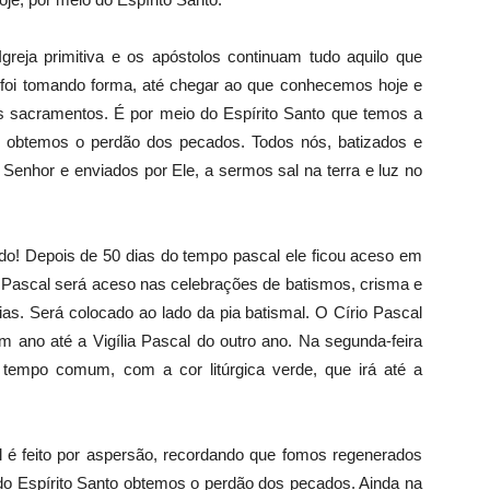
Igreja primitiva e os apóstolos continuam tudo aquilo que
 foi tomando forma, até chegar ao que conhecemos hoje e
s sacramentos. É por meio do Espírito Santo que temos a
ue obtemos o perdão dos pecados. Todos nós, batizados e
 Senhor e enviados por Ele, a sermos sal na terra e luz no
ado! Depois de 50 dias do tempo pascal ele ficou aceso em
io Pascal será aceso nas celebrações de batismos, crisma e
ias. Será colocado ao lado da pia batismal. O Círio Pascal
m ano até a Vigília Pascal do outro ano. Na segunda-feira
 tempo comum, com a cor litúrgica verde, que irá até a
ial é feito por aspersão, recordando que fomos regenerados
do Espírito Santo obtemos o perdão dos pecados. Ainda na