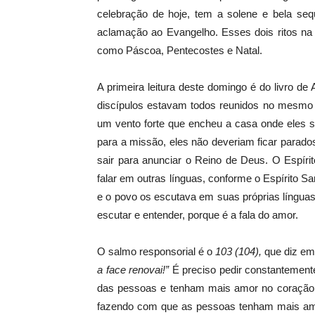
celebração de hoje, tem a solene e bela seq
aclamação ao Evangelho. Esses dois ritos n
como Páscoa, Pentecostes e Natal.
A primeira leitura deste domingo é do livro de
discípulos estavam todos reunidos no mesmo l
um vento forte que encheu a casa onde eles
para a missão, eles não deveriam ficar parad
sair para anunciar o Reino de Deus. O Espír
falar em outras línguas, conforme o Espírito S
e o povo os escutava em suas próprias línguas.
escutar e entender, porque é a fala do amor.
O salmo responsorial é o
103 (104),
que diz em 
a face renovai!”
É preciso pedir constantement
das pessoas e tenham mais amor no coração. A
fazendo com que as pessoas tenham mais amor