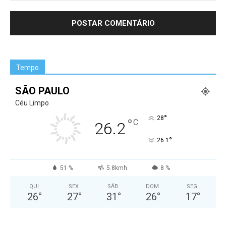
Tempo
SÃO PAULO
Céu Limpo
°
28
°
C
26.2
°
26.1
51 %
5.8kmh
8 %
QUI
SEX
SÁB
DOM
SEG
26
°
27
°
31
°
26
°
17
°