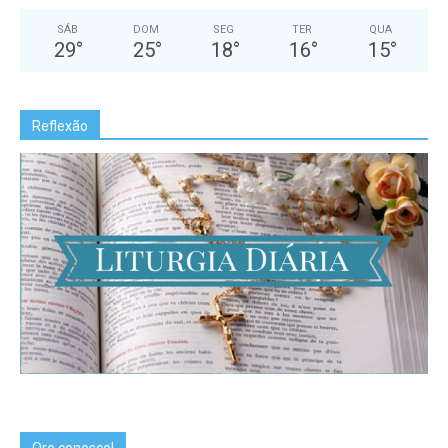
SÁB
DOM
SEG
TER
QUA
29
°
25
°
18
°
16
°
15
°
Reflexão
Ore conosco!