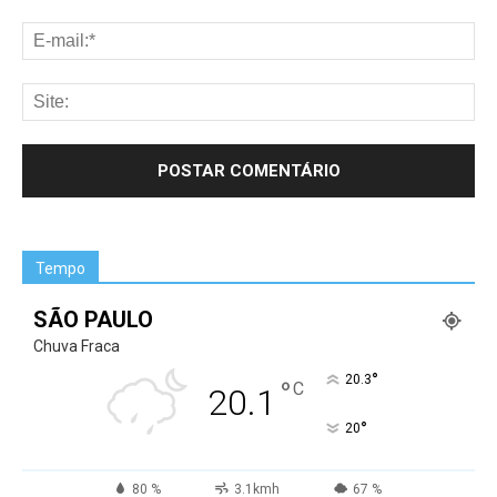
Tempo
SÃO PAULO
Chuva Fraca
°
20.3
°
C
20.1
°
20
80 %
3.1kmh
67 %