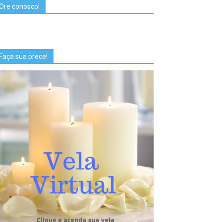
Ore conosco!
Faça sua prece!