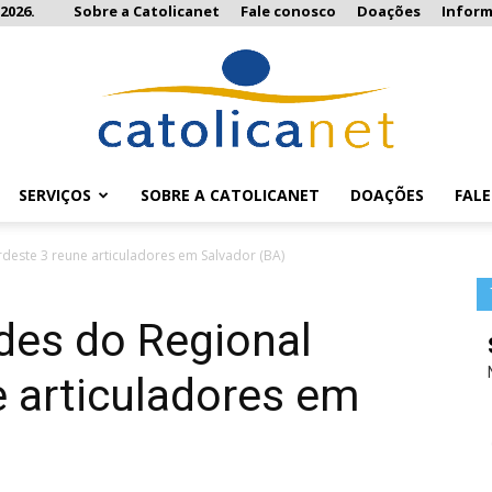
2026.
Sobre a Catolicanet
Fale conosco
Doações
Infor
SERVIÇOS
SOBRE A CATOLICANET
DOAÇÕES
FAL
Catolicanet
deste 3 reune articuladores em Salvador (BA)
des do Regional
 articuladores em