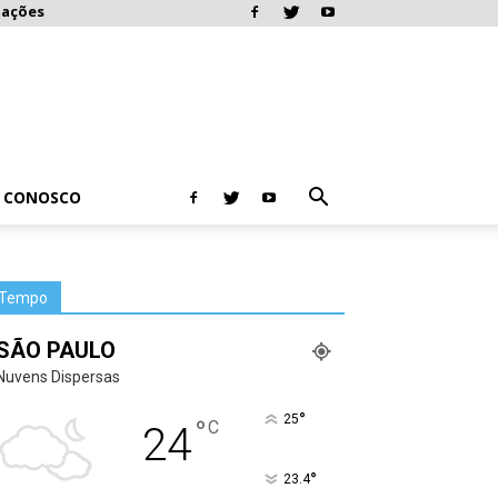
mações
E CONOSCO
Tempo
SÃO PAULO
Nuvens Dispersas
°
25
°
C
24
°
23.4