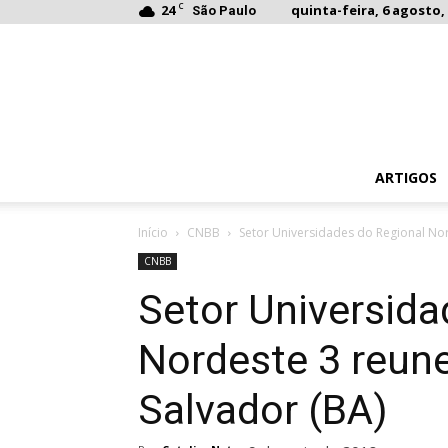
C
24
quinta-feira, 6 agosto, 
São Paulo
ARTIGOS
Início
CNBB
Setor Universidades do Regional Nor
CNBB
Setor Universida
Nordeste 3 reune
Salvador (BA)