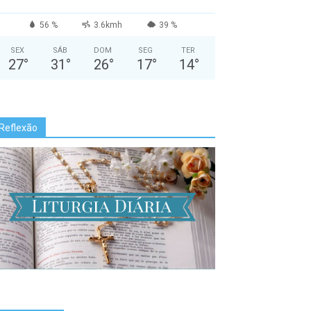
56 %
3.6kmh
39 %
SEX
SÁB
DOM
SEG
TER
27
°
31
°
26
°
17
°
14
°
Reflexão