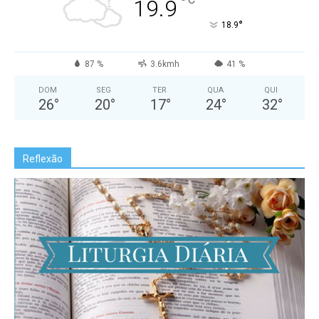
°
19.9
°
18.9
87 %
3.6kmh
41 %
DOM
SEG
TER
QUA
QUI
26
°
20
°
17
°
24
°
32
°
Reflexão