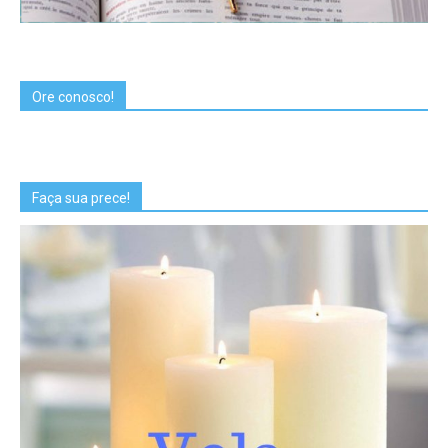
Ore conosco!
Faça sua prece!