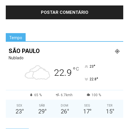
Tempo
SÃO PAULO
Nublado
°
23
°
C
22.9
°
22.8
65 %
6.7kmh
100 %
SEX
SÁB
DOM
SEG
TER
23
°
29
°
26
°
17
°
15
°