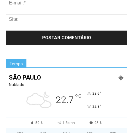
Tempo
SÃO PAULO
Nublado
°
23.6
°
C
22.7
°
22.3
59 %
1.8kmh
95 %