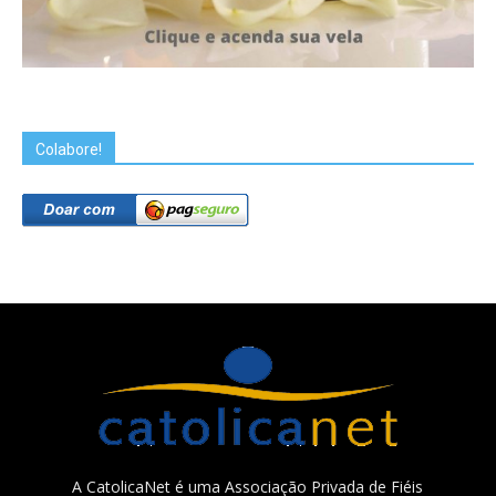
Colabore!
A CatolicaNet é uma Associação Privada de Fiéis