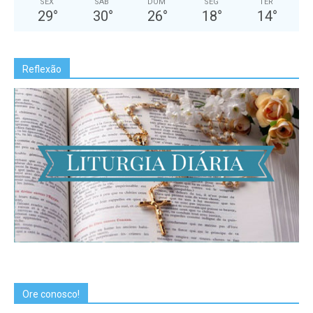
SEX
SÁB
DOM
SEG
TER
29
°
30
°
26
°
18
°
14
°
Reflexão
Ore conosco!