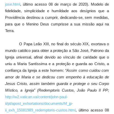
jose.html
, último acesso 08 de março de 2020). Modelo de
fidelidade, simplicidade e humildade aos desígnios que a
Providência destinou a cumprir, dedicando-se, sem medidas,
para que o Menino Deus cumprisse a sua missão aqui na
Terra.
O Papa Leão XIII, no final do século XIX, exortava o
mundo católico para obter a proteção a São José, Patrono da
Igreja universal, afinal devido ao vínculo de caridade que o
uniu a Maria Santíssima e a proteção e guarda ao Cristo, a
confiança da Igreja a este homem:
“Assim como cuidou com
amor de Maria e se dedicou com empenho à educação de
Jesus Cristo, assim também guarda e protege o seu Corpo
Místico, a Igreja” (Redemptoris Custos, João Paulo II PP;
http://w2.vatican.va/content/john-paul-
ii/pt/apost_exhortations/documents/hf_jp-
ii_exh_15081989_redemptoris-custos.html
, último acesso 08