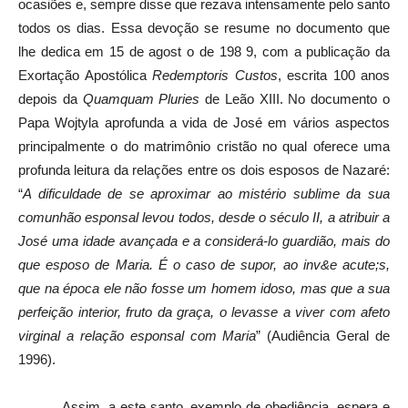
ocasiões e, sempre disse que rezava intensamente pelo santo
todos os dias. Essa devoção se resume no documento que
lhe dedica em 15 de agost o de 198 9, com a publicação da
Exortação Apostólica
Redemptoris Custos
, escrita 100 anos
depois da
Quamquam Pluries
de Leão XIII. No documento o
Papa Wojtyla aprofunda a vida de José em vários aspectos
principalmente o do matrimônio cristão no qual oferece uma
profunda leitura da relações entre os dois esposos de Nazaré:
“
A dificuldade de se aproximar ao mistério sublime da sua
comunhão esponsal levou todos, desde o século II, a atribuir a
José uma idade avançada e a considerá-lo guardião, mais do
que esposo de Maria. É o caso de supor, ao inv&e acute;s,
que na época ele não fosse um homem idoso, mas que a sua
perfeição interior, fruto da graça, o levasse a viver com afeto
virginal a relação esponsal com Maria
” (Audiência Geral de
1996).
Assim, a este santo, exemplo de obediência, espera e