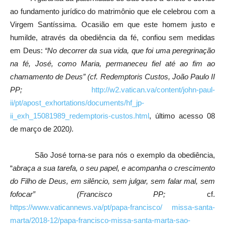
ao fundamento jurídico do matrimônio que ele celebrou com a
Virgem Santíssima. Ocasião em que este homem justo e
humilde, através da obediência da fé, confiou sem medidas
em Deus:
“No decorrer da sua vida, que foi uma peregrinação
na fé, José, como Maria, permaneceu fiel até ao fim ao
chamamento de Deus” (cf. Redemptoris Custos, João Paulo II
PP;
http://w2.vatican.va/content/john-paul-
ii/pt/apost_exhortations/documents/hf_jp-
ii_exh_15081989_redemptoris-custos.html
, último acesso 08
de março de 2020
).
São José torna-se para nós o exemplo da obediência,
“
abraça a sua tarefa, o seu papel, e acompanha o crescimento
do Filho de Deus, em silêncio, sem julgar, sem falar mal, sem
fofocar” (Francisco PP;
cf.
https://www.vaticannews.va/pt/papa-francisco/ missa-santa-
marta/2018-12/papa-francisco-missa-santa-marta-sao-