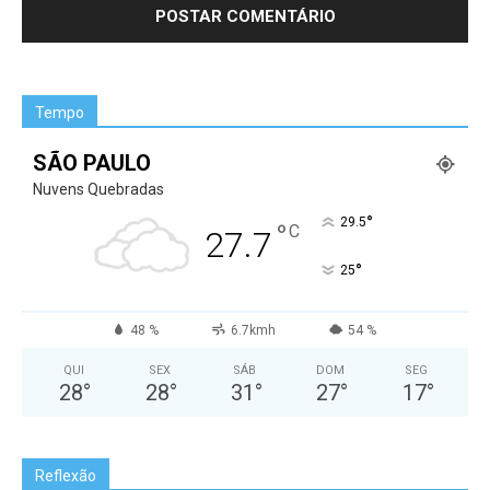
Tempo
SÃO PAULO
Nuvens Quebradas
°
29.5
°
C
27.7
°
25
48 %
6.7kmh
54 %
QUI
SEX
SÁB
DOM
SEG
28
°
28
°
31
°
27
°
17
°
Reflexão