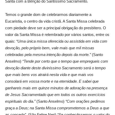
Santa com a Bênção do Santíssimo Sacramento.
Temos o grande dom de celebrarmos diariamente a
Eucaristia, o centro da vida cristã. A Santa Missa celebrada
com piedade deve ser a principal obrigação do presbítero. O
valor da Santa Missa é relembrado por vários santos, entre os
quais:
“Uma única missa oferecida ou assistida em vida com
devoção, pelo próprio bem, vale mais que mil missas
celebradas pela mesma intenção depois da morte.”
(Santo
Anselmo)
“Tende por certo que o tempo que empregueis com
devoção diante deste diviníssimo Sacramento será o tempo
que mais bens vos atrairá nesta vida e que mais vos
consolará em vossa morte e na eternidade. E sabei que
ganhareis mais em quinze minutos de adoração na presença
de Jesus Sacramentado que em todos os outros exercícios
espirituais do dia.”
(Santo Anselmo)
“Com orações pedimos
graça a Deus; na Santa Missa comprometemos a Deus a que
as conceda”.
(São Felipe Neri)
“Se conhecêssemos o valor do