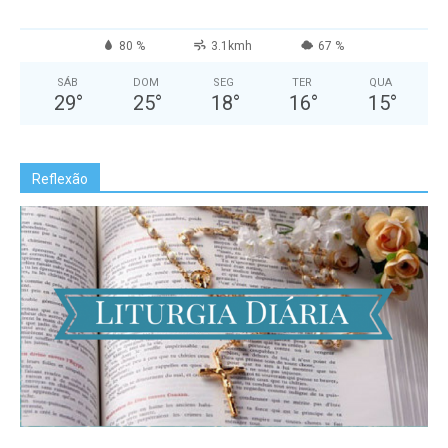
80 %
3.1kmh
67 %
SÁB
DOM
SEG
TER
QUA
29
°
25
°
18
°
16
°
15
°
Reflexão