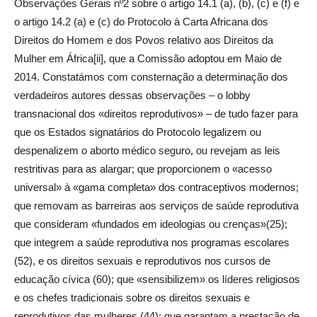
Observações Gerais nº2 sobre o artigo 14.1 (a), (b), (c) e (f) e
o artigo 14.2 (a) e (c) do Protocolo à Carta Africana dos
Direitos do Homem e dos Povos relativo aos Direitos da
Mulher em África[ii], que a Comissão adoptou em Maio de
2014. Constatámos com consternação a determinação dos
verdadeiros autores dessas observações – o lobby
transnacional dos «direitos reprodutivos» – de tudo fazer para
que os Estados signatários do Protocolo legalizem ou
despenalizem o aborto médico seguro, ou revejam as leis
restritivas para as alargar; que proporcionem o «acesso
universal» à «gama completa» dos contraceptivos modernos;
que removam as barreiras aos serviços de saúde reprodutiva
que consideram «fundados em ideologias ou crenças»(25);
que integrem a saúde reprodutiva nos programas escolares
(52), e os direitos sexuais e reprodutivos nos cursos de
educação cívica (60); que «sensibilizem» os líderes religiosos
e os chefes tradicionais sobre os direitos sexuais e
reprodutivos das mulheres (44); que garantam a prestação de