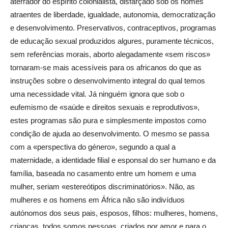
aterrador do espírito colonialista, disfarçado sob os nomes
atraentes de liberdade, igualdade, autonomia, democratização
e desenvolvimento. Preservativos, contraceptivos, programas
de educação sexual produzidos algures, puramente técnicos,
sem referências morais, aborto alegadamente «sem riscos»
tornaram-se mais acessíveis para os africanos do que as
instruções sobre o desenvolvimento integral do qual temos
uma necessidade vital. Já ninguém ignora que sob o
eufemismo de «saúde e direitos sexuais e reprodutivos»,
estes programas são pura e simplesmente impostos como
condição de ajuda ao desenvolvimento. O mesmo se passa
com a «perspectiva do género», segundo a qual a
maternidade, a identidade filial e esponsal do ser humano e da
família, baseada no casamento entre um homem e uma
mulher, seriam «estereótipos discriminatórios». Não, as
mulheres e os homens em África não são indivíduos
autónomos dos seus pais, esposos, filhos: mulheres, homens,
crianças, todos somos pessoas, criados por amor e para o