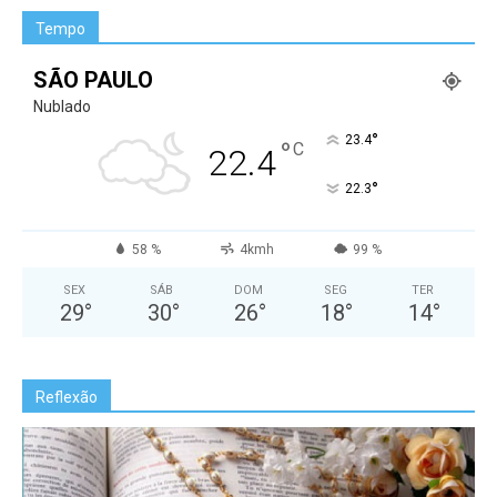
Tempo
SÃO PAULO
Nublado
°
23.4
°
C
22.4
°
22.3
58 %
4kmh
99 %
SEX
SÁB
DOM
SEG
TER
29
°
30
°
26
°
18
°
14
°
Reflexão