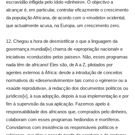
escravidão infligida pelo ídolo «dinheiro». O objectivo a
alcançar é, em particular, controlar eficazmente o crescimento
da população Africana, de acordo com o «modelo» ocidental,
que actualmente acusa, na Europa, um crescimento zero.
12. Chegou a hora de desmistificar o que a linguagem da
governança mundial[iv] chama de «apropriação nacional» e
iniciativas «conduzidos pelos países». Não, esses programas
nada têm de africano! Eles são, de A a Z, pilotados por
agentes externos à África: desde a introdução de conceitos
normativos do «desenvolvimento» tais como o «género» ou a
«saúde reprodutiva», à redacção dos documentos políticos ou
jurídicos[v], à sua adopção, depois à sua implementação e por
fim à supervisão da sua aplicação. Fazemos apelo à
responsabilidade dos africanos que, comprados pelo dinheiro,
colaboram com esses programas hediondos e mortíferos.
Convidamos com insistência os responsáveis políticos e