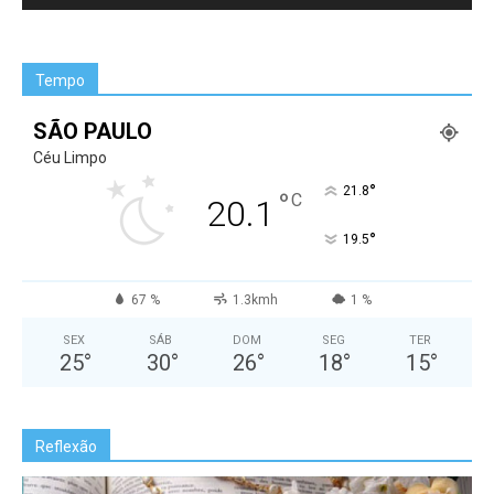
Tempo
SÃO PAULO
Céu Limpo
°
21.8
°
C
20.1
°
19.5
67 %
1.3kmh
1 %
SEX
SÁB
DOM
SEG
TER
25
°
30
°
26
°
18
°
15
°
Reflexão