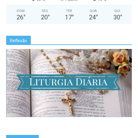
DOM
SEG
TER
QUA
QUI
26
°
20
°
17
°
24
°
30
°
Reflexão