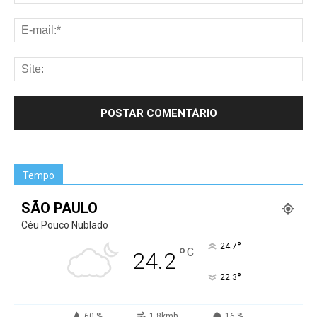
Tempo
SÃO PAULO
Céu Pouco Nublado
°
24.7
°
C
24.2
°
22.3
60 %
1.8kmh
16 %