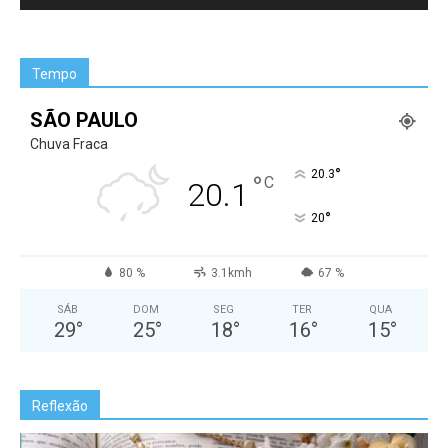
Tempo
SÃO PAULO
Chuva Fraca
°
20.3
°
C
20.1
°
20
80 %
3.1kmh
67 %
SÁB
DOM
SEG
TER
QUA
29
°
25
°
18
°
16
°
15
°
Reflexão