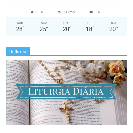
88 %
3.1kmh
0 %
SÁB
DOM
SEG
TER
QUA
28
°
25
°
20
°
18
°
20
°
Reflexão