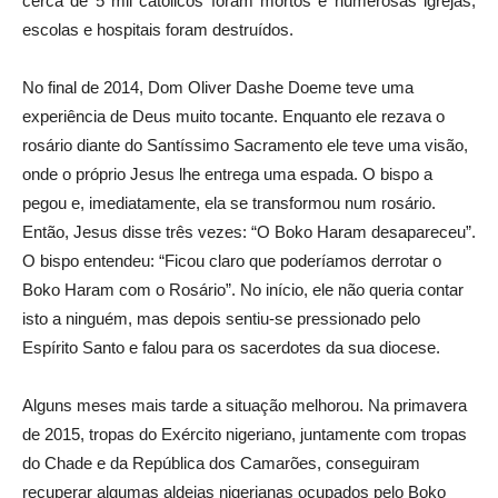
cerca de 5 mil católicos foram mortos e numerosas igrejas,
escolas e hospitais foram destruídos.
No final de 2014, Dom Oliver Dashe Doeme teve uma
experiência de Deus muito tocante. Enquanto ele rezava o
rosário diante do Santíssimo Sacramento ele teve uma visão,
onde o próprio Jesus lhe entrega uma espada. O bispo a
pegou e, imediatamente, ela se transformou num rosário.
Então, Jesus disse três vezes: “O Boko Haram desapareceu”.
O bispo entendeu: “Ficou claro que poderíamos derrotar o
Boko Haram com o Rosário”. No início, ele não queria contar
isto a ninguém, mas depois sentiu-se pressionado pelo
Espírito Santo e falou para os sacerdotes da sua diocese.
Alguns meses mais tarde a situação melhorou. Na primavera
de 2015, tropas do Exército nigeriano, juntamente com tropas
do Chade e da República dos Camarões, conseguiram
recuperar algumas aldeias nigerianas ocupados pelo Boko