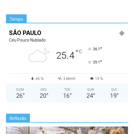
Tempo
SÃO PAULO
Céu Pouco Nublado
°
26.1
°
C
25.4
°
25.1
66 %
3.6kmh
19 %
DOM
SEG
TER
QUA
QUI
26
°
20
°
16
°
24
°
19
°
Reflexão