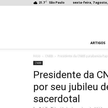
C
21.7
sexta-feira, 7 agosto,
São Paulo
ARTIGOS
Início
CNBB
Presidente da CNBB parabeniza Papa
CNBB
Presidente da C
por seu jubileu 
sacerdotal