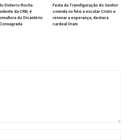
do Disterro Rocha
Festa da Transfiguração do Senhor
sidente da CRB, é
convida os fiéis a escutar Cristo e
nsultora do Dicastério
renovar a esperança, destaca
 Consagrada
cardeal Orani