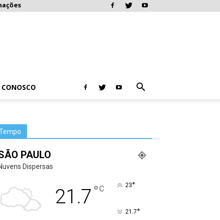
mações
E CONOSCO
Tempo
SÃO PAULO
Nuvens Dispersas
°
23
°
C
21.7
°
21.7