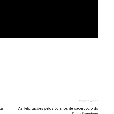
Próximo artigo
tã
As felicitações pelos 50 anos de sacerdócio do
Papa Francisco