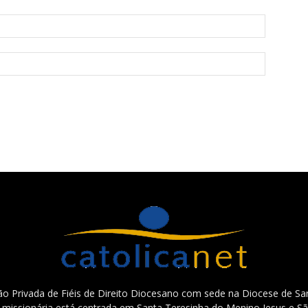
o Privada de Fiéis de Direito Diocesano com sede na Diocese de San
e missionária está centrada em Santa Teresinha do Menino Jesus e Sã