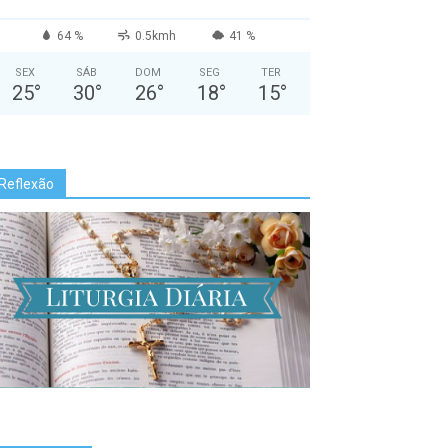
64 %
0.5kmh
41 %
SEX
SÁB
DOM
SEG
TER
25
°
30
°
26
°
18
°
15
°
Reflexão