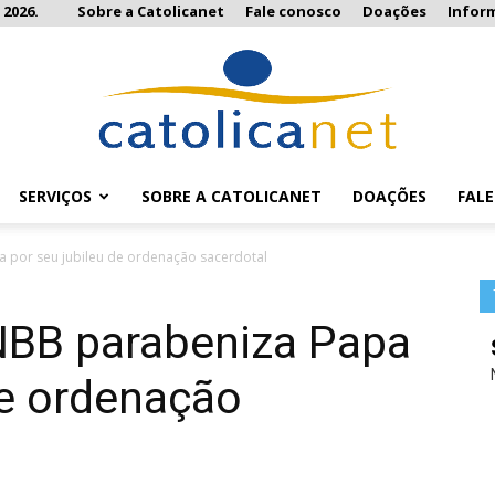
 2026.
Sobre a Catolicanet
Fale conosco
Doações
Infor
SERVIÇOS
SOBRE A CATOLICANET
DOAÇÕES
FAL
Catolicanet
 por seu jubileu de ordenação sacerdotal
NBB parabeniza Papa
de ordenação