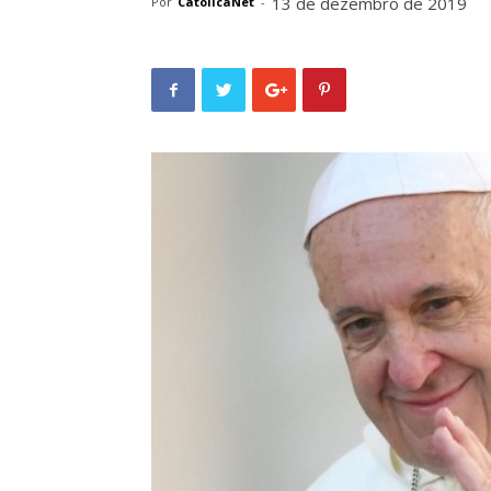
13 de dezembro de 2019
Por
CatolicaNet
-