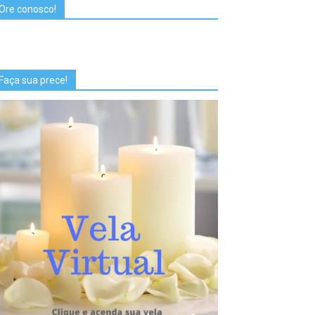
Ore conosco!
Faça sua prece!