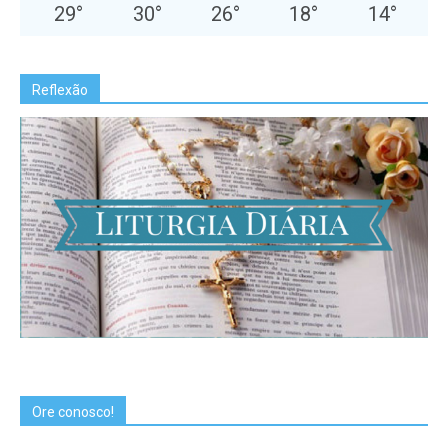
29
°
30
°
26
°
18
°
14
°
Reflexão
Ore conosco!