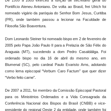
De 1999 a 2003 exerceu a função de secretário geral do
Pontifício Ateneu Antoniano. De volta ao Brasil, frei Ulrich foi
nomeado vigário da paróquia do Senhor Bom Jesus, Curitiba
(PR), onde também passou a lecionar na Faculdade de
Filosofia São Boaventura.
Dom Leonardo Steiner foi nomeado bispo em 2 de fevereiro de
2005 pelo Papa João Paulo II para a Prelazia de São Félix do
Araguaia (MT), sucedendo a dom Pedro Casaldáliga. Foi
ordenado bispo no dia 16 de abril do mesmo ano, em
Blumenal (SC), pelo cardeal Paulo Evaristo Arns, adotando
como lema episcopal “Verbum Caro Factum” que quer dizer
“Verbo feito carne”.
De 2007 a 2011, foi membro da Comissão Episcopal Pastoral
para os Ministérios Ordenados e a Vida Consagrada da
Conferência Nacional dos Bispos do Brasil (CNBB) e vice-
presidente do regional Oeste 2 da entidade, onde também foi