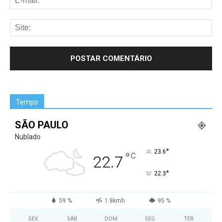
Tempo
SÃO PAULO
Nublado
°
23.6
°
C
22.7
°
22.3
59 %
1.8kmh
95 %
SEX
SÁB
DOM
SEG
TER