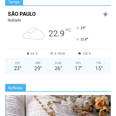
Tempo
SÃO PAULO
Nublado
°
23
°
C
22.9
°
22.8
65 %
6.7kmh
100 %
SEX
SÁB
DOM
SEG
TER
23
°
29
°
26
°
17
°
15
°
Reflexão