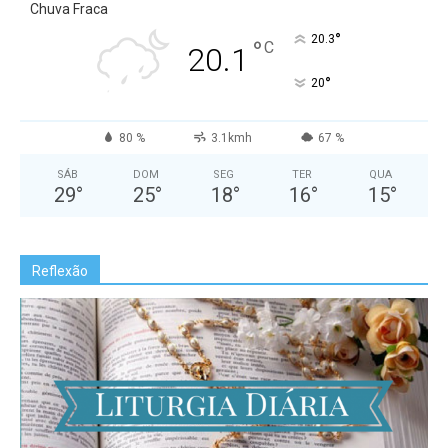
Chuva Fraca
°
20.3
°
C
20.1
°
20
80 %
3.1kmh
67 %
SÁB
DOM
SEG
TER
QUA
29
°
25
°
18
°
16
°
15
°
Reflexão