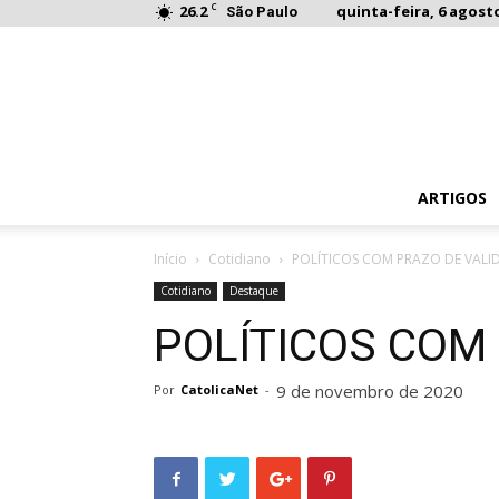
C
26.2
quinta-feira, 6 agosto
São Paulo
ARTIGOS
Início
Cotidiano
POLÍTICOS COM PRAZO DE VALI
Cotidiano
Destaque
POLÍTICOS COM
9 de novembro de 2020
Por
CatolicaNet
-