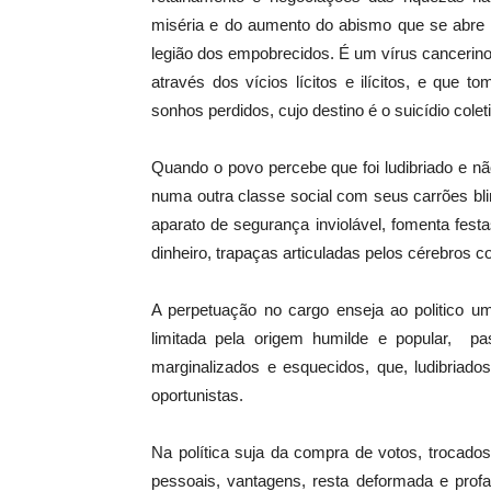
miséria e do aumento do abismo que se abre
legião dos empobrecidos. É um vírus cancerino
através dos vícios lícitos e ilícitos, e que 
sonhos perdidos, cujo destino é o suicídio coletiv
Quando o povo percebe que foi ludibriado e não
numa outra classe social com seus carrões 
aparato de segurança inviolável, fomenta festa
dinheiro, trapaças articuladas pelos cérebros c
A perpetuação no cargo enseja ao politico u
limitada pela origem humilde e popular, p
marginalizados e esquecidos, que, ludibriad
oportunistas.
Na política suja da compra de votos, trocados
pessoais, vantagens, resta deformada e prof