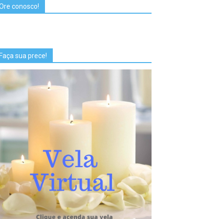
Ore conosco!
Faça sua prece!