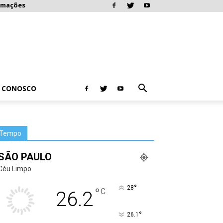
rmações
E CONOSCO
Tempo
SÃO PAULO
Céu Limpo
°
28
°
C
26.2
°
26.1