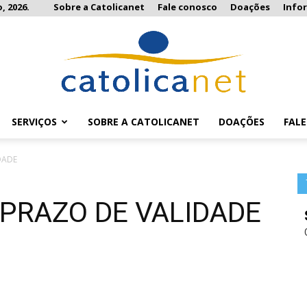
, 2026.
Sobre a Catolicanet
Fale conosco
Doações
Info
SERVIÇOS
SOBRE A CATOLICANET
DOAÇÕES
FAL
Catolicanet
DADE
 PRAZO DE VALIDADE