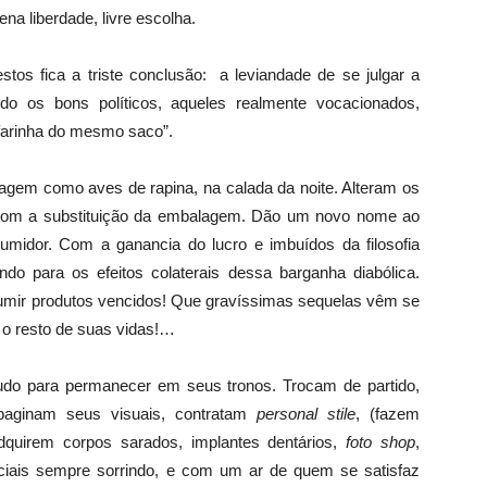
ena liberdade, livre escolha.
stos fica a triste conclusão: a leviandade de se julgar a
o os bons políticos, aqueles realmente vocacionados,
“farinha do mesmo saco”.
o agem como aves de rapina, na calada da noite. Alteram os
, com a substituição da embalagem. Dão um novo nome ao
midor. Com a ganancia do lucro e imbuídos da filosofia
ndo para os efeitos colaterais dessa barganha diabólica.
umir produtos vencidos! Que gravíssimas sequelas vêm se
o resto de suas vidas!…
tudo para permanecer em seus tronos. Trocam de partido,
paginam seus visuais, contratam
personal stile
, (fazem
adquirem corpos sarados, implantes dentários,
foto shop
,
iais sempre sorrindo, e com um ar de quem se satisfaz