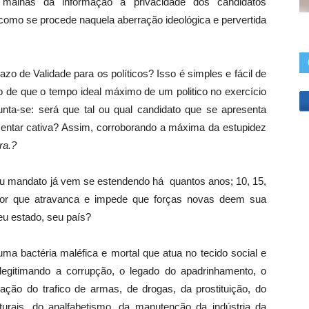
malhas da informação a privacidade dos candidatos
 como se procede naquela aberração ideológica e pervertida
zo de Validade para os políticos? Isso é simples e fácil de
o de que o tempo ideal máximo de um politico no exercício
nta-se: será que tal ou qual candidato que se apresenta
amentar cativa? Assim, corroborando a máxima da estupidez
ra.?
 mandato já vem se estendendo há quantos anos; 10, 15,
or que atravanca e impede que forças novas deem sua
seu estado, seu país?
ma bactéria maléfica e mortal que atua no tecido social e
legitimando a corrupção, o legado do apadrinhamento, o
itimação do trafico de armas, de drogas, da prostituição, do
urais, do analfabetismo, da manutenção da indústria da