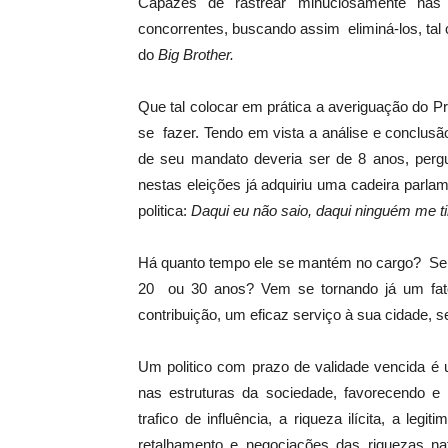
Capazes de rastrear minuciosamente nas 
concorrentes, buscando assim eliminá-los, tal
do
Big Brother.
Que tal colocar em prática a averiguação do Pra
se fazer. Tendo em vista a análise e conclusã
de seu mandato deveria ser de 8 anos, pergu
nestas eleições já adquiriu uma cadeira parl
politica:
Daqui eu não saio, daqui ninguém me ti
Há quanto tempo ele se mantém no cargo? Seu
20 ou 30 anos? Vem se tornando já um fat
contribuição, um eficaz serviço à sua cidade, 
Um politico com prazo de validade vencida é u
nas estruturas da sociedade, favorecendo e 
trafico de influência, a riqueza ilícita, a leg
retalhamento e negociações das riquezas nat