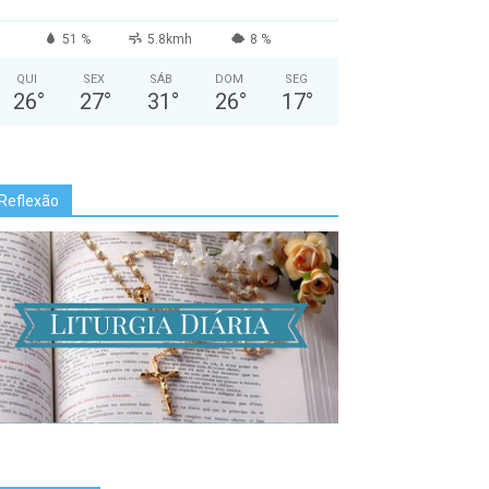
51 %
5.8kmh
8 %
QUI
SEX
SÁB
DOM
SEG
26
°
27
°
31
°
26
°
17
°
Reflexão