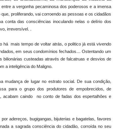
 entre a vergonha pecaminosa dos poderosos e a imensa
 que, proliferando, vai corroendo as pessoas e os cidadãos
toma conta das consciências inoculando nelas o delírio dos
o, irreversível. .
 há mais tempo de voltar atrás, o politico já está vivendo
blindados, em seus condomínios fechados… Ostentando um
s bilionárias custeadas através de falcatruas e desvios de
om a inteligência do Maligno.
ma mudança de lugar no estrato social. De sua condição,
assa para o grupo dos produtores de empobrecidos, de
os, acabam caindo no conto de fadas dos espertalhões e
 por adereços, bugigangas, bijuterias e bagatelas, favores
anada a sagrada consciência do cidadão, corroída no seu