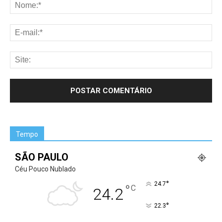
Tempo
SÃO PAULO
Céu Pouco Nublado
°
24.7
°
C
24.2
°
22.3