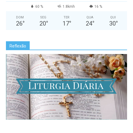
60 %
1.8kmh
16 %
DOM
SEG
TER
QUA
QUI
26
°
20
°
17
°
24
°
30
°
Reflexão