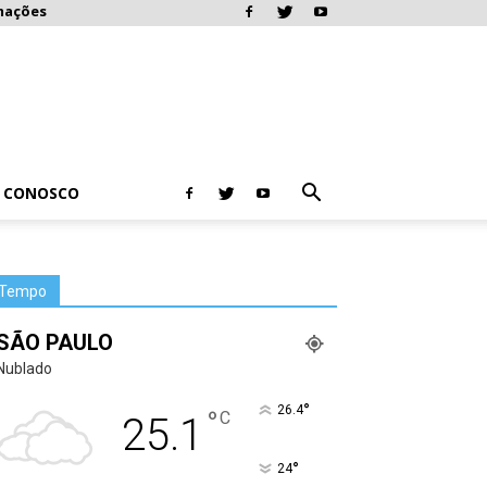
mações
E CONOSCO
Tempo
SÃO PAULO
Nublado
°
26.4
°
C
25.1
°
24