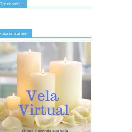
Ore conosco!
Faça sua prece!