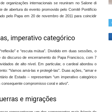
s de organizações internacionais se reuniram no Salone di
te de abertura do evento promovido pelo Comitê Pontifício
iado pelo Papa em 20 de novembro de 2011 para coincidir
as, imperativo categórico
reflexão” e “escuta mútua”. Dividido em duas sessões, o
e do discurso de encerramento do Papa Francisco, com 7
idados de alto nível. Em particular, o cardeal abordou o
vento: “Vamos amá-las e protegê-las”. Duas ações, “amar e
retário de Estado – representam “um imperativo categórico
consequente compromisso coral e ativo”.
uerras e migrações
crianças representaram um dos componentes mais frágeis da