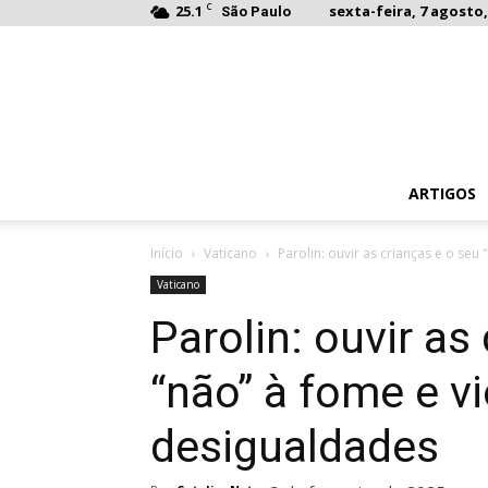
C
25.1
sexta-feira, 7 agosto,
São Paulo
ARTIGOS
Início
Vaticano
Parolin: ouvir as crianças e o seu “
Vaticano
Parolin: ouvir as
“não” à fome e vi
desigualdades