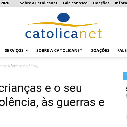
 2026.
Sobre a Catolicanet
Fale conosco
Doações
Infor
SERVIÇOS
SOBRE A CATOLICANET
DOAÇÕES
FAL
Catolicanet
não” à fome e violência,...
 crianças e o seu
olência, às guerras e