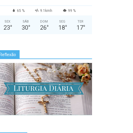
65 %
9.1kmh
99 %
SEX
SÁB
DOM
SEG
TER
23
°
30
°
26
°
18
°
17
°
Reflexão