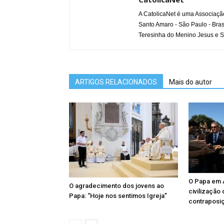
A CatolicaNet é uma Associaçã
Santo Amaro - São Paulo - Bras
Teresinha do Menino Jesus e S
ARTIGOS RELACIONADOS
Mais do autor
O Papa em A
O agradecimento dos jovens ao
civilização
Papa: “Hoje nos sentimos Igreja”
contraposi