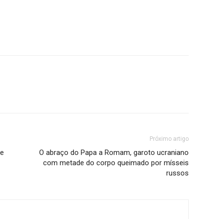
Próximo artigo
de
O abraço do Papa a Romam, garoto ucraniano
com metade do corpo queimado por mísseis
russos