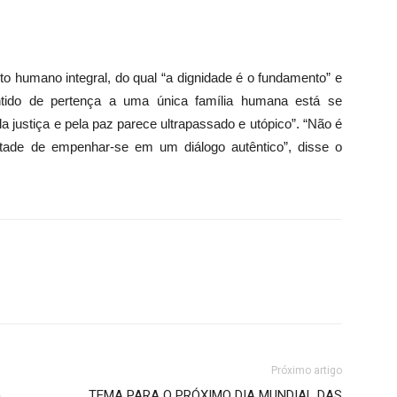
 humano integral, do qual “a dignidade é o fundamento” e
entido de pertença a uma única família humana está se
a justiça e pela paz parece ultrapassado e utópico”. “Não é
tade de empenhar-se em um diálogo autêntico”, disse o
Próximo artigo
a
TEMA PARA O PRÓXIMO DIA MUNDIAL DAS