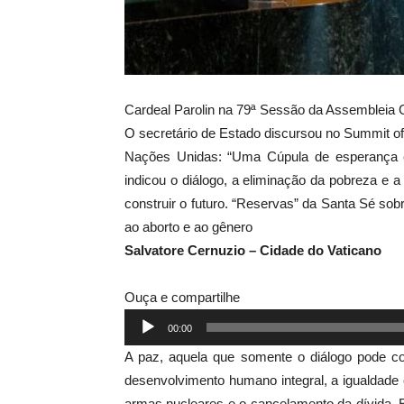
Cardeal Parolin na 79ª Sessão da Assembleia
O secretário de Estado discursou no Summit of
Nações Unidas: “Uma Cúpula de esperança em
indicou o diálogo, a eliminação da pobreza e a
construir o futuro. “Reservas” da Santa Sé sobr
ao aborto e ao gênero
Salvatore Cernuzio – Cidade do Vaticano
Ouça e compartilhe
Tocador
00:00
de
A paz, aquela que somente o diálogo pode co
áudio
desenvolvimento humano integral, a igualdade 
armas nucleares e o cancelamento da dívida. E a