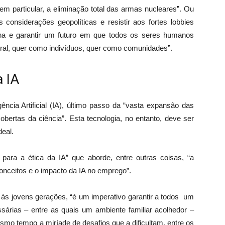
 particular, a eliminação total das armas nucleares”. Ou
s considerações geopolíticas e resistir aos fortes lobbies
na e garantir um futuro em que todos os seres humanos
ral, quer como indivíduos, quer como comunidades”.
a IA
ncia Artificial (IA), último passo da “vasta expansão das
obertas da ciência”. Esta tecnologia, no entanto, deve ser
eal.
ara a ética da IA” que aborde, entre outras coisas, “a
nceitos e o impacto da IA ​​no emprego”.
e às jovens gerações, “é um imperativo garantir a todos um
sárias – entre as quais um ambiente familiar acolhedor –
esmo tempo a miríade de desafios que a dificultam, entre os