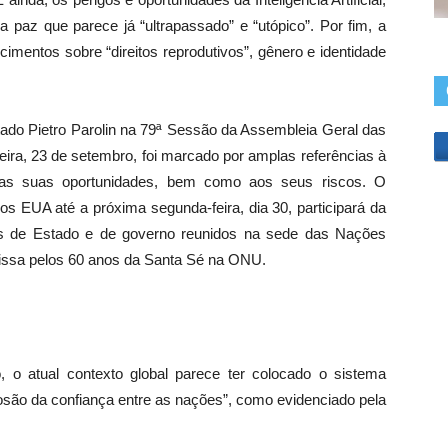
cima
la paz que parece já “ultrapassado” e “utópico”. Por fim, a
ou
cimentos sobre “direitos reprodutivos”, gênero e identidade
para
baixo
para
tado Pietro Parolin na 79ª Sessão da Assembleia Geral das
aumentar
ira, 23 de setembro, foi marcado por amplas referências à
ou
, as suas oportunidades, bem como aos seus riscos. O
diminuir
os EUA até a próxima segunda-feira, dia 30, participará da
o
es de Estado e de governo reunidos na sede das Nações
volume.
ssa pelos 60 anos da Santa Sé na ONU.
 o atual contexto global parece ter colocado o sistema
erosão da confiança entre as nações”, como evidenciado pela