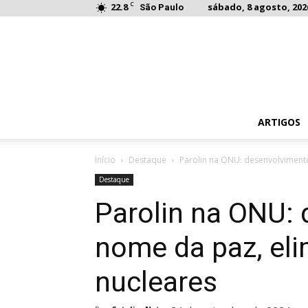
C
22.8
sábado, 8 agosto, 202
São Paulo
ARTIGOS
Início
Destaque
Parolin na ONU: desenvolvimento 
Destaque
Parolin na ONU:
nome da paz, eli
nucleares