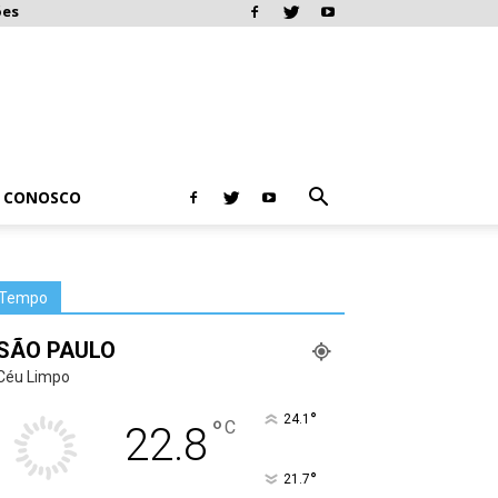
ões
E CONOSCO
Tempo
SÃO PAULO
Céu Limpo
°
24.1
°
C
22.8
°
21.7