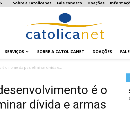
6.
Sobre a Catolicanet
Fale conosco
Doações
Informaç
SERVIÇOS
SOBRE A CATOLICANET
DOAÇÕES
FAL
Catolicanet
é o nome da paz, eliminar dívida e...
 desenvolvimento é o
minar dívida e armas