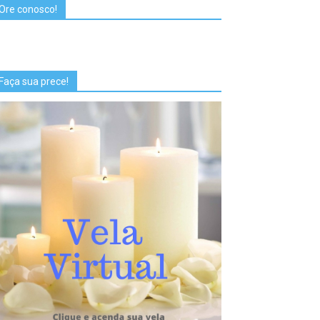
Ore conosco!
Faça sua prece!