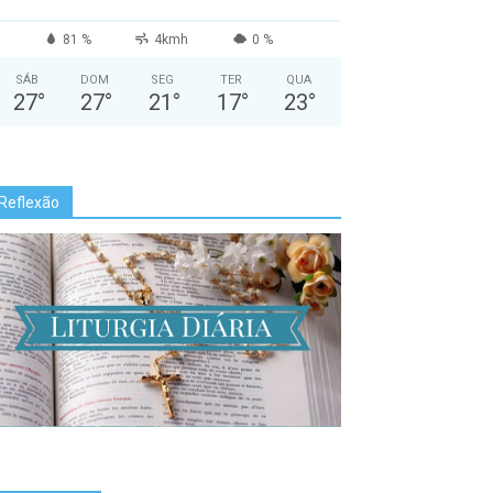
81 %
4kmh
0 %
SÁB
DOM
SEG
TER
QUA
27
°
27
°
21
°
17
°
23
°
Reflexão