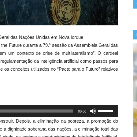
 Geral das Nações Unidas em Nova Iorque
 the Future durante a 79.ª sessão da Assembleia Geral das
 um contexto de crise de multilateralismo”. O cardeal
 regulamentação da inteligência artificial como passos para
e os conceitos utilizados no “Pacto para o Futuro” relativos
Use
00:00
as
nstruir. Depois, a eliminação da pobreza, a promoção do
setas
e a dignidade soberana das nações, a eliminação total das
para
inda, os perigos e oportunidades da Inteligência Artificial,