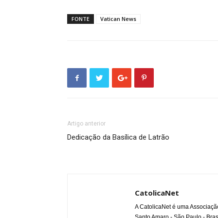
FONTE
Vatican News
Artigo anterior
Dedicação da Basílica de Latrão
CatolicaNet
A CatolicaNet é uma Associaçã
Santo Amaro - São Paulo - Bras