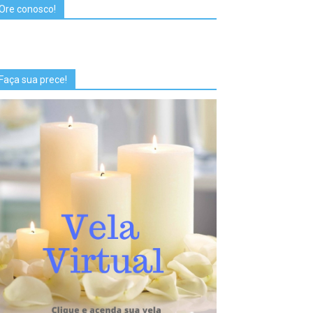
Ore conosco!
Faça sua prece!