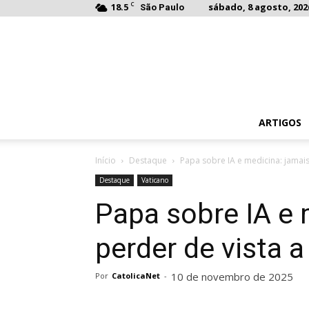
C
18.5
sábado, 8 agosto, 202
São Paulo
ARTIGOS
Início
Destaque
Papa sobre IA e medicina: jamai
Destaque
Vaticano
Papa sobre IA e 
perder de vista 
10 de novembro de 2025
Por
CatolicaNet
-