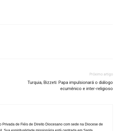
Próximo artigo
Turquia, Bizzeti: Papa impulsionará o diálogo
ecumênico e inter-religioso
o Privada de Fiéis de Direito Diocesano com sede na Diocese de
il. Sua espiritualidade missionária está centrada em Santa