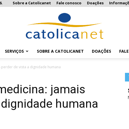
6.
Sobre a Catolicanet
Fale conosco
Doações
Informaç
SERVIÇOS
SOBRE A CATOLICANET
DOAÇÕES
FAL
Catolicanet
s perder de vista a dignidade humana
medicina: jamais
a dignidade humana