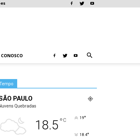
ões
E CONOSCO
Tempo
SÃO PAULO
Nuvens Quebradas
°
19
°
C
18.5
°
18.4