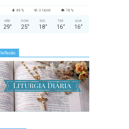
89 %
3.1kmh
78 %
SÁB
DOM
SEG
TER
QUA
29
°
25
°
18
°
16
°
16
°
Reflexão