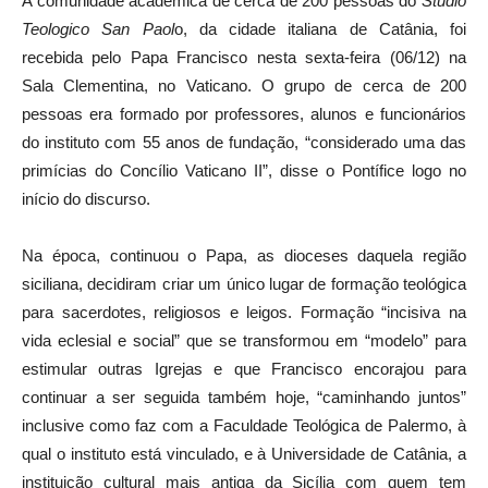
A comunidade acadêmica de cerca de 200 pessoas do
Studio
Teologico San Paol
o, da cidade italiana de Catânia, foi
recebida pelo Papa Francisco nesta sexta-feira (06/12) na
Sala Clementina, no Vaticano. O grupo de cerca de 200
pessoas era formado por professores, alunos e funcionários
do instituto com 55 anos de fundação, “considerado uma das
primícias do Concílio Vaticano II”, disse o Pontífice logo no
início do discurso.
Na época, continuou o Papa, as dioceses daquela região
siciliana, decidiram criar um único lugar de formação teológica
para sacerdotes, religiosos e leigos. Formação “incisiva na
vida eclesial e social” que se transformou em “modelo” para
estimular outras Igrejas e que Francisco encorajou para
continuar a ser seguida também hoje, “caminhando juntos”
inclusive como faz com a Faculdade Teológica de Palermo, à
qual o instituto está vinculado, e à Universidade de Catânia, a
instituição cultural mais antiga da Sicília com quem tem