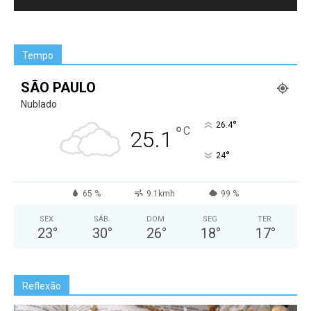
Tempo
SÃO PAULO
Nublado
°
26.4
°
C
25.1
°
24
65 %
9.1kmh
99 %
SEX
SÁB
DOM
SEG
TER
23
°
30
°
26
°
18
°
17
°
Reflexão